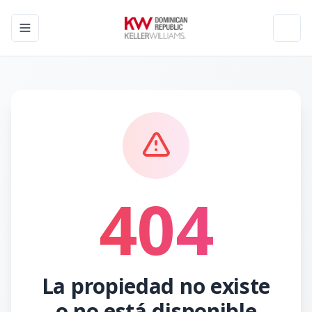
Toggle navigation menu
Toggl
404
La propiedad no existe
o no está disponible