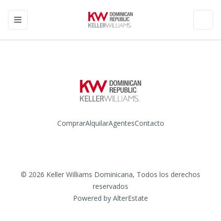
Toggle navigation menu
Toggl
Comprar
Alquilar
Agentes
Contacto
Instagram
©
2026
Keller Williams Dominicana
,
Todos los derechos
reservados
Powered by
AlterEstate