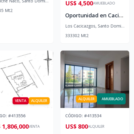
nche Naco
,
Santo Domingo D.N.
US$ 4,500
AMUEBLADO
05
Mt2
Oportunidad en Cacicazgo
Los Cacicazgos
,
Santo Domingo D.N.
3
3
3
302
Mt2
x
ALQUILER
AMUEBLADO
VENTA
ALQUILER
IGO
: #
413556
CÓDIGO
: #
413534
 1,806,000
US$ 800
VENTA
ALQUILER