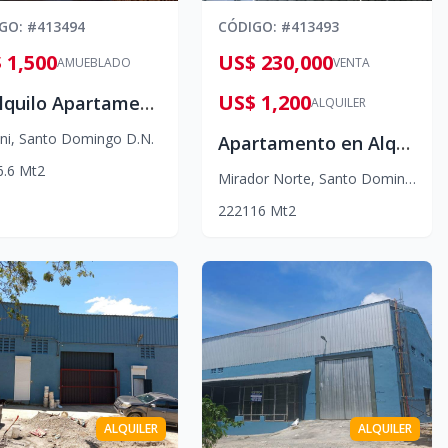
IGO
: #
413494
CÓDIGO
: #
413493
 1,500
US$ 230,000
AMUEBLADO
VENTA
US$ 1,200
🌟 Alquilo Apartamento Amueblado de Lujo con Balcón en Torre Premium
ALQUILER
ni
,
Santo Domingo D.N.
Apartamento en Alquiler y/o venta– Mirador Norte, DN
6.6
Mt2
Mirador Norte
,
Santo Domingo D.N.
2
2
2
116
Mt2
ALQUILER
ALQUILER