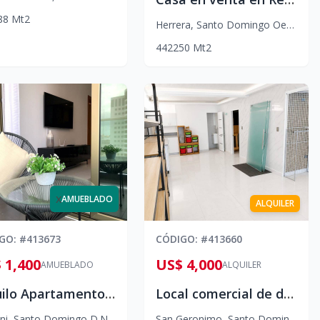
88
Mt2
Herrera
,
Santo Domingo Oeste
4
4
2
250
Mt2
x
AMUEBLADO
ALQUILER
IGO
: #
413673
CÓDIGO
: #
413660
 1,400
US$ 4,000
AMUEBLADO
ALQUILER
Alquilo Apartamento Amueblado de Lujo con Balcón en Torre Premium – 1 Habitación | US$1,400
Local comercial de dos niveles en Alquiler, Avenida Olof Palme, San Geronimo
ni
,
Santo Domingo D.N.
San Geronimo
,
Santo Domingo D.N.