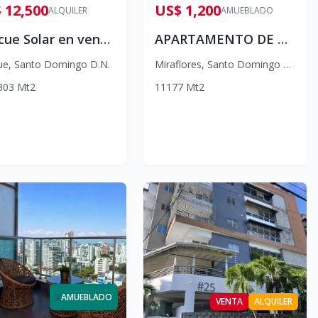
 12,500
US$ 1,200
ALQUILER
AMUEBLADO
Gazcue Solar en venta y alquiler
APARTAMENTO DE ALQUILER
ue
,
Santo Domingo D.N.
Miraflores
,
Santo Domingo D.N.
303
Mt2
1
1
1
77
Mt2
x
AMUEBLADO
VENTA
ALQUILER