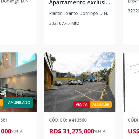
 Domingo D.N.
Ensa
Apartamento exclusivo en torre Saratoga-Piantini- zona premium, alta demanda y estilo de vida
3
2
2
2
Piantini
,
Santo Domingo D.N.
3
3
2
167.45
Mt2
x
R
AMUEBLADO
VENTA
ALQUILER
3561
CÓDIGO
: #
413560
CÓD
,000
RD$ 31,275,000
US$
VENTA
VENTA