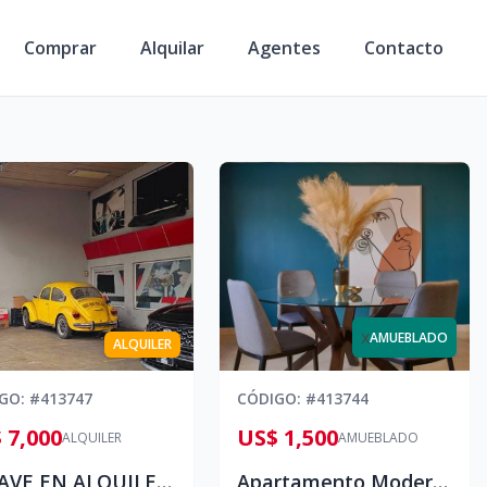
Comprar
Alquilar
Agentes
Contacto
x
AMUEBLADO
ALQUILER
IGO
: #
413747
CÓDIGO
: #
413744
 7,000
US$ 1,500
ALQUILER
AMUEBLADO
🏢NAVE EN ALQUILER – AV. NÚÑEZ DE CÁCERES
Apartamento Moderno