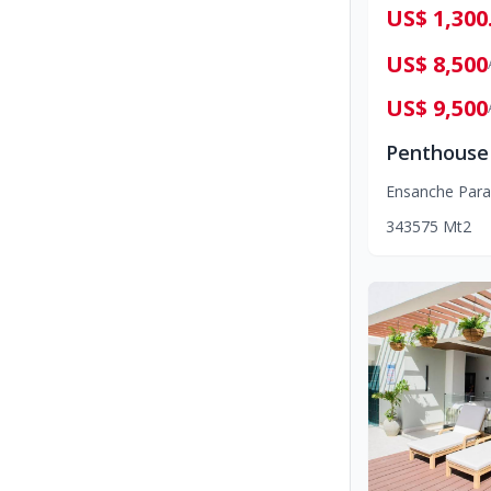
US
US$ 8,500
US$ 9,500
Ensanche Para
3
4
3
575
Mt2