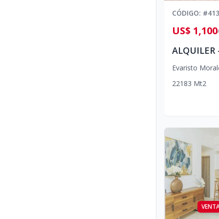
CÓDIGO
: #
41
US$ 1,100
Evaristo Moral
2
2
1
83
Mt2
VENT