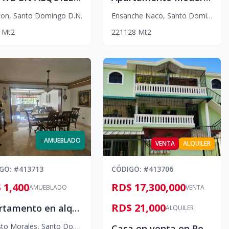
lon
,
Santo Domingo D.N.
Ensanche Naco
,
Santo Domingo D.N.
Mt2
2
2
1
128
Mt2
x
AMUEBLADO
VENTA
ALQUILER
IGO
: #
413713
CÓDIGO
: #
413706
 1,400
RD$ 17,300,000
AMUEBLADO
VENTA
RD$ 21,000
Apartamento en alquiler amueblado, Evaristo Morales
ALQUILER
sto Morales
,
Santo Domingo D.N.
Casa en venta en Reparto Rosa, más apartamento en alquiler