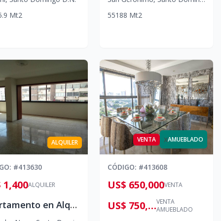
5.9
Mt2
5
5
188
Mt2
x
VENTA
AMUEBLADO
ALQUILER
IGO
: #
413630
CÓDIGO
: #
413608
 1,400
US$ 650,000
ALQUILER
VENTA
VENTA
Apartamento en Alquiler en Naco | Santo Domingo
US$ 750,000
AMUEBLADO