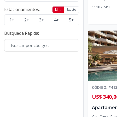
1
1
1
82
Mt2
Estacionamientos
:
Min.
Exacto
1+
2+
3+
4+
5+
Búsqueda Rápida
:
CÓDIGO
: #
41
US$ 340,0
Cap Cana
,
Pun