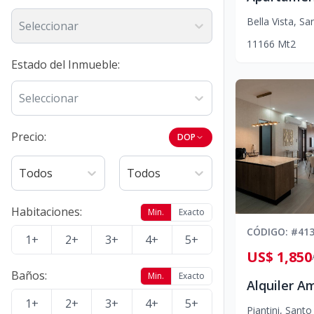
Bella Vista
,
San
Seleccionar
1
1
1
66
Mt2
Estado del Inmueble
:
Seleccionar
Precio:
DOP
Todos
Todos
Habitaciones
:
Min.
Exacto
CÓDIGO
: #
41
1+
2+
3+
4+
5+
US$ 1,850
Baños
:
Min.
Exacto
1+
2+
3+
4+
5+
Piantini
,
Santo