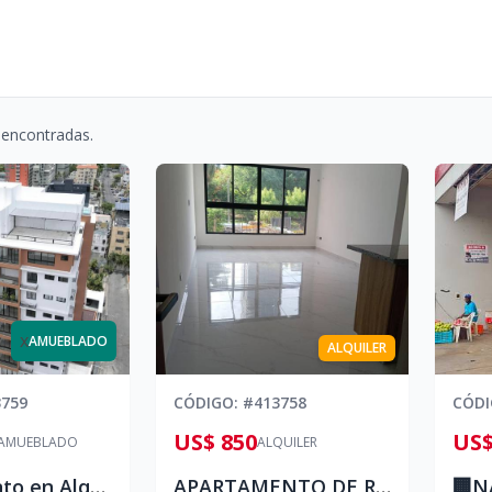
 encontradas.
x
AMUEBLADO
ALQUILER
3759
CÓDIGO
: #
413758
CÓD
US$ 850
US$
AMUEBLADO
ALQUILER
Apartamento en Alquiler | Bella Vista, Santo Domingo
APARTAMENTO DE RENTA