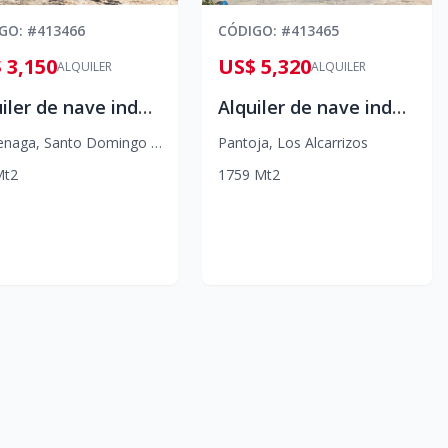
IGO
: #
413466
CÓDIGO
: #
413465
 3,150
US$ 5,320
ALQUILER
ALQUILER
Alquiler de nave industrial en La Cienaga
Alquiler de nave industrial en Pantoja
enaga
,
Santo Domingo Oeste
Pantoja
,
Los Alcarrizos
Mt2
1
759
Mt2