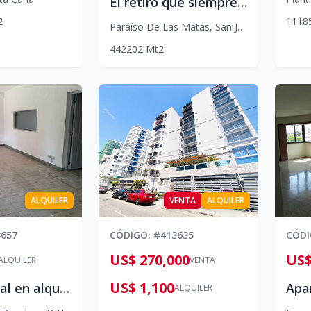
El retiro que siempre imaginaste, rodeado de naturaleza y bienestar encuentralo en SAJOMA
2
1
1
1
8
Paraíso De Las Matas
,
San José De Las Matas
4
4
2
202
Mt2
ALQUILER
VENTA
ALQUILER
3657
CÓDIGO
: #
413635
CÓD
US$ 270,000
US$
ALQUILER
VENTA
US$ 1,100
Gazcue-local en alquiler
ALQUILER