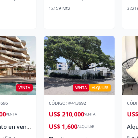
1
2
1
59
Mt2
3
2
2
1
VENTA
VENTA
ALQUILER
3696
CÓDIGO
: #
413692
CÓD
00
US$ 210,000
US$
VENTA
VENTA
US$ 1,600
Apartamento en venta en Punta Cana, Wave Garden
ALQUILER
ta Cana
Pianti