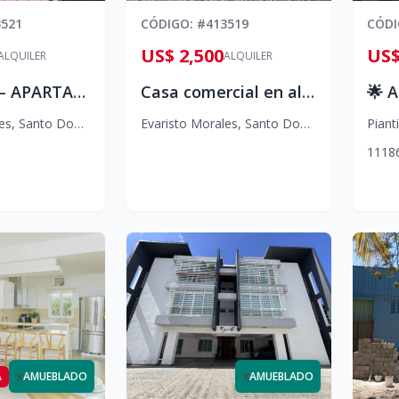
3521
CÓDIGO
: #
413519
CÓD
US$ 2,500
US$
ALQUILER
ALQUILER
ALQUILER – APARTAMENTO EVARISTO MORALES
Casa comercial en alquiler, Evaristo Morales.
es
,
Santo Domingo D.N.
Evaristo Morales
,
Santo Domingo D.N.
Pianti
1
1
1
8
x
x
A
AMUEBLADO
AMUEBLADO