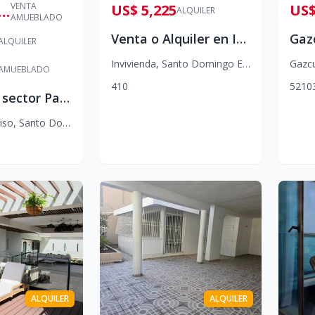
VENTA
US$ 5,225
US$
$ 1,300,000
ALQUILER
AMUEBLADO
Venta o Alquiler en Invivienda – Local comercial con Nave industrial lista para operar
ALQUILER
Invivienda
,
Santo Domingo Este
Gazc
AMUEBLADO
4
10
5
2
10
Penthouse sector Paraiso
iso
,
Santo Domingo D.N.
ALQUILER
ALQUILER