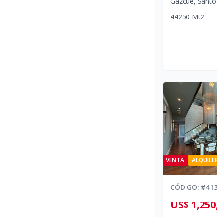
Gazcue
,
Santo
4
4
250
Mt2
VENTA
ALQUILE
CÓDIGO
: #
41
US$ 1,250