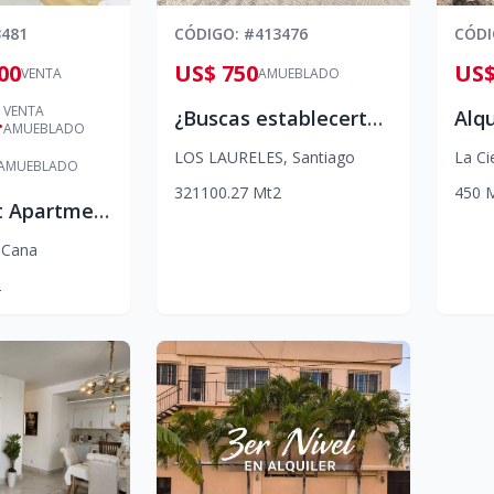
3481
CÓDIGO
: #
413476
CÓD
00
US$ 750
US$
VENTA
AMUEBLADO
VENTA
00
¿Buscas establecerte en Santiago y odias las mudanzas? 👀
AMUEBLADO
LOS LAURELES
,
Santiago
La Ci
AMUEBLADO
3
2
1
100.27
Mt2
450
Beachfront Apartment
 Cana
2