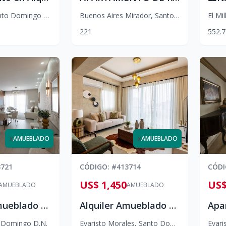
to Domingo D.N.
Buenos Aires Mirador
,
Santo Domingo D.N.
El Mil
2
2
1
552.7
x
x
AMUEBLADO
AMUEBLADO
3721
CÓDIGO
: #
413714
CÓD
US$ 1,450
US$
AMUEBLADO
AMUEBLADO
Alquiler Amueblado Apartamento de 1 habitación en Piantini
Alquiler Amueblado De Apartamento de 1 habitación amueblado en Evaristo Morales
 Domingo D.N.
Evaristo Morales
,
Santo Domingo D.N.
Evari