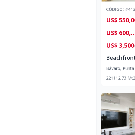
CÓDIGO
: #
41
US$ 550,0
US$ 600,0
US$ 3,500
Bávaro
,
Punta
2
2
1
112.73
Mt