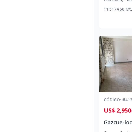
1
1.5
1
74.66
Mt
CÓDIGO
: #
41
US$ 2,950