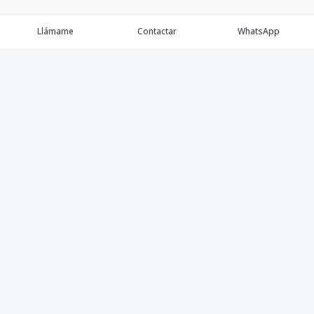
Llámame
Contactar
WhatsApp
Comprar
Alquilar
Agentes
Contacto
Instagram
©
2026
Keller Williams Dominicana
,
Todos los derechos
reservados