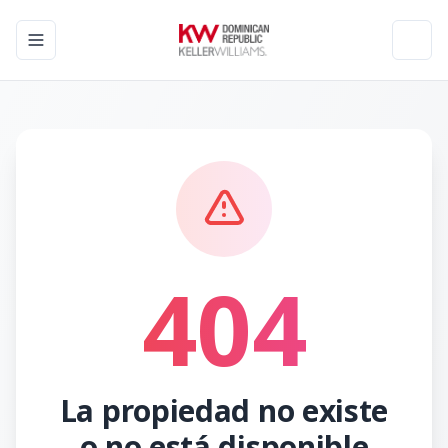
Toggle navigation menu
Toggl
404
La propiedad no existe
o no está disponible