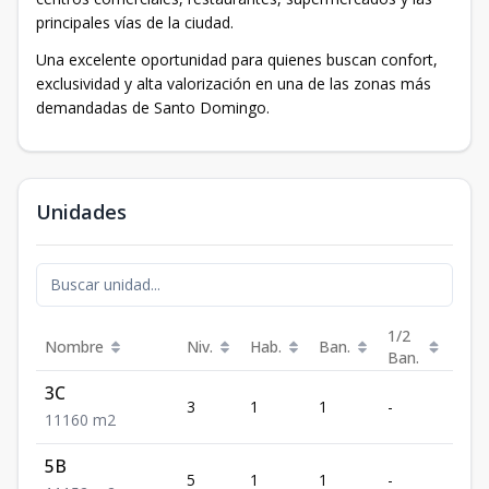
principales vías de la ciudad.
Una excelente oportunidad para quienes buscan confort,
exclusividad y alta valorización en una de las zonas más
demandadas de Santo Domingo.
Unidades
1/2
Nombre
Niv.
Hab.
Ban.
Est.
Ban.
3C
3
1
1
-
1
1
1
1
60
m2
5B
5
1
1
-
1