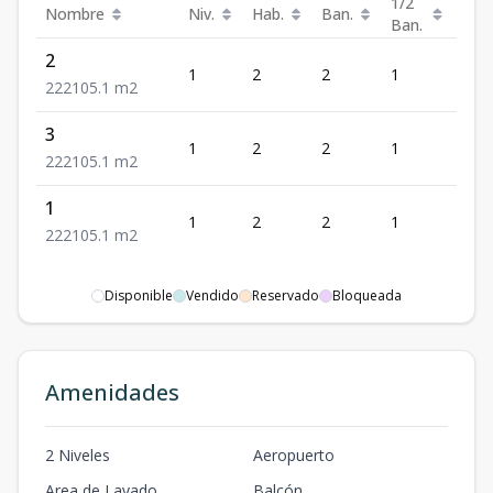
1/2
Nombre
Niv.
Hab.
Ban.
Est.
Ban.
2
1
2
2
1
2
2
2
2
105.1
m2
3
1
2
2
1
2
2
2
2
105.1
m2
1
1
2
2
1
2
2
2
2
105.1
m2
Disponible
Vendido
Reservado
Bloqueada
Amenidades
2 Niveles
Aeropuerto
Area de Lavado
Balcón