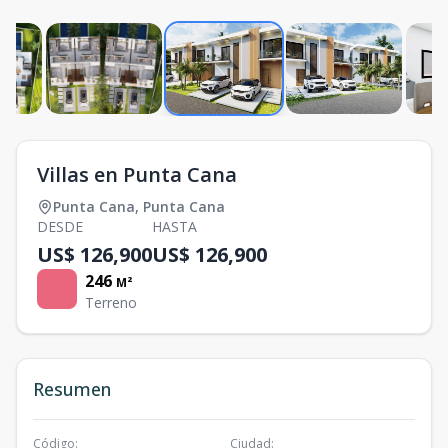
Villas en Punta Cana
Punta Cana
,
Punta Cana
DESDE
HASTA
US$ 126,900
US$ 126,900
246
M²
Terreno
Resumen
Código
:
Ciudad
: