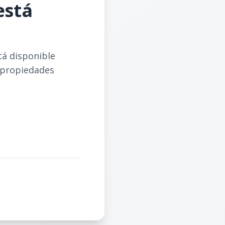
está
tá disponible
 propiedades