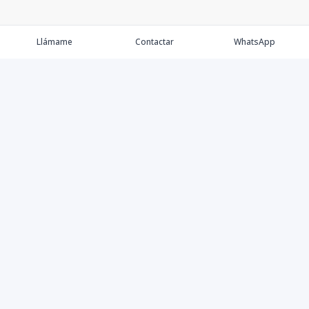
Llámame
Contactar
WhatsApp
Comprar
Alquilar
Agentes
Contacto
Instagram
©
2026
Keller Williams Dominicana
,
Todos los derechos