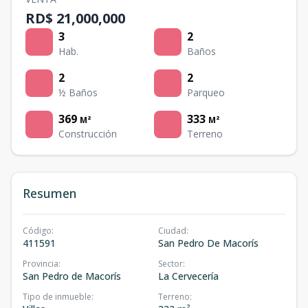
RD$ 21,000,000
3
2
Hab.
Baños
2
2
½ Baños
Parqueo
369
333
M²
M²
Construcción
Terreno
Resumen
Código
:
Ciudad
:
411591
San Pedro De Macorís
Provincia
:
Sector
:
San Pedro de Macorís
La Cervecería
Tipo de inmueble
:
Terreno
: