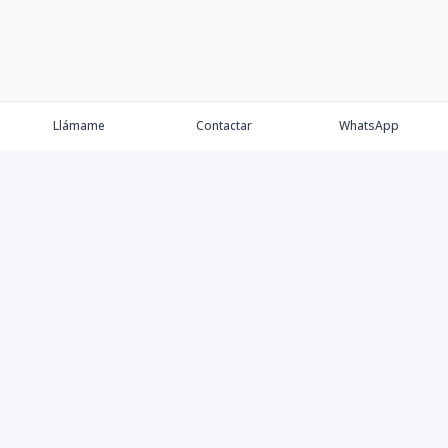
Llámame
Contactar
WhatsApp
Comprar
Alquilar
Agentes
Contacto