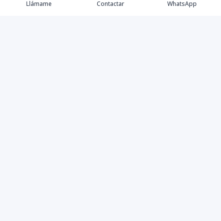
Llámame
Contactar
WhatsApp
Comprar
Alquilar
Agentes
Contacto
Instagram
©
2026
Keller Williams Dominicana
,
Todos los derechos
reservados
Powered by
AlterEstate