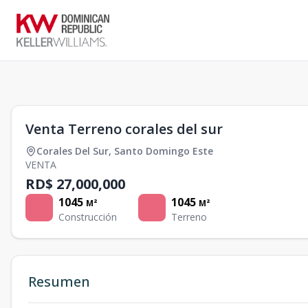
1
/
0
Venta Terreno corales del sur
Corales Del Sur
,
Santo Domingo Este
VENTA
RD$ 27,000,000
1045
1045
M²
M²
Construcción
Terreno
Resumen