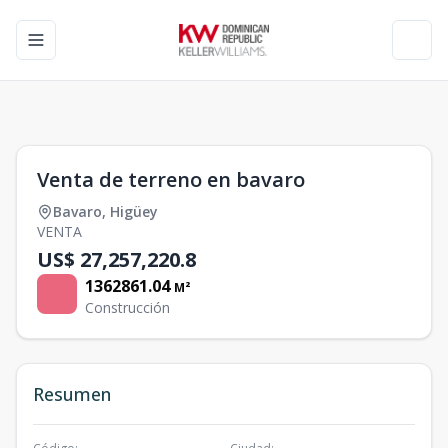
Toggle navigation menu
Toggl
1
/
0
Venta de terreno en bavaro
Bavaro
,
Higüey
VENTA
US$ 27,257,220.8
1362861.04
M²
Construcción
Resumen