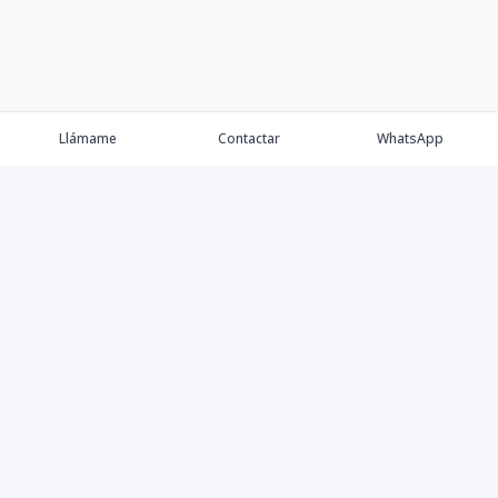
Llámame
Contactar
WhatsApp
Comprar
Alquilar
Agentes
Contacto