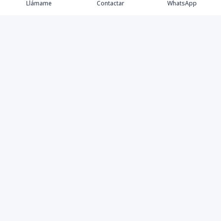
Llámame
Contactar
WhatsApp
Comprar
Alquilar
Agentes
Contacto
Instagram
©
2026
Keller Williams Dominicana
,
Todos los derechos
reservados
Powered by
AlterEstate