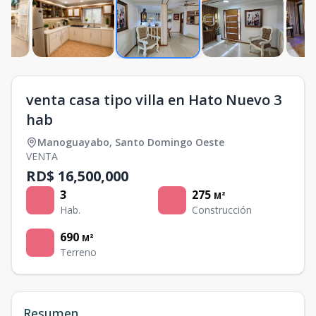
venta casa tipo villa en Hato Nuevo 3
hab
Manoguayabo
,
Santo Domingo Oeste
VENTA
RD$ 16,500,000
3
275
M²
Hab.
Construcción
690
M²
Terreno
Resumen