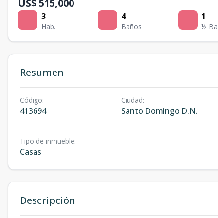
US$ 515,000
3
4
1
Hab.
Baños
½ Ba
Resumen
Código
:
Ciudad
:
413694
Santo Domingo D.N.
Tipo de inmueble
:
Casas
Descripción