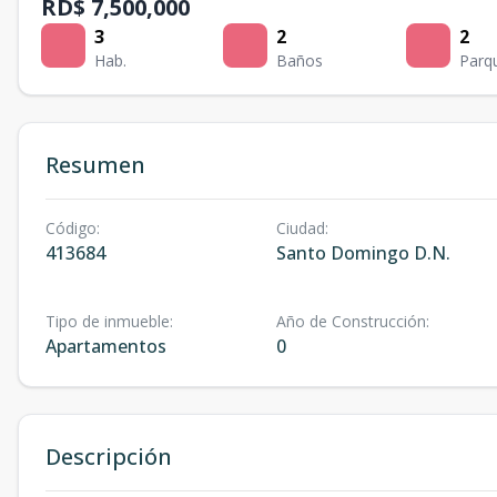
RD$ 7,500,000
3
2
2
Hab.
Baños
Parq
Resumen
Código
:
Ciudad
:
413684
Santo Domingo D.N.
Tipo de inmueble
:
Año de Construcción
:
Apartamentos
0
Descripción