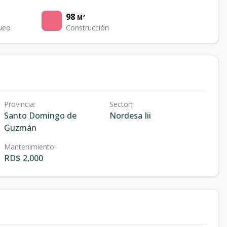
98
M²
ueo
Construcción
Provincia
:
Sector
:
Santo Domingo de
Nordesa Iii
Guzmán
Mantenimiento
:
RD$ 2,000