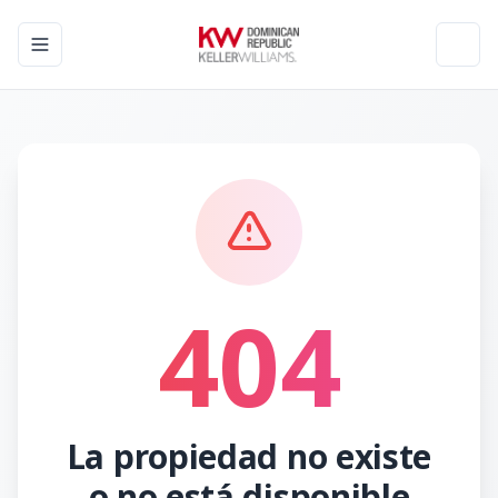
Toggle navigation menu
Toggl
404
La propiedad no existe
o no está disponible