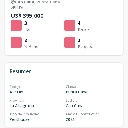
Cap Cana
,
Punta Cana
VENTA
US$ 395,000
3
4
Hab.
Baños
2
2
½ Baños
Parqueo
Resumen
Código
:
Ciudad
:
412145
Punta Cana
Provincia
:
Sector
:
La Altagracia
Cap Cana
Tipo de inmueble
:
Año de Construcción
:
Penthouse
2021