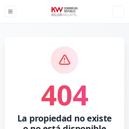
Toggle navigation menu
Toggl
404
La propiedad no existe
o no está disponible