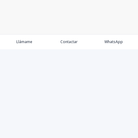
Llámame
Contactar
WhatsApp
Comprar
Alquilar
Agentes
Contacto