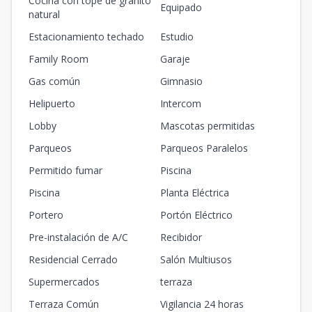
Cocina con tope de granito
10-A
Equipado
10
3
3
1
2
natural
3
3
2
155
m2
-
m2
Estacionamiento techado
Estudio
10-B
10
2
2
1
2
Family Room
Garaje
2
2
2
90
m2
-
m2
Gas común
Gimnasio
10-C
Helipuerto
Intercom
10
3
2
1
2
3
2
2
151
m2
-
m2
Lobby
Mascotas permitidas
11-A
Parqueos
Parqueos Paralelos
11
3
3
1
2
3
3
2
155
m2
-
m2
Permitido fumar
Piscina
11-B
Piscina
Planta Eléctrica
11
2
2
1
2
2
2
2
90
m2
-
m2
Portero
Portón Eléctrico
11-C
Pre-instalación de A/C
Recibidor
11
3
2
1
2
3
2
2
151
m2
-
m2
Residencial Cerrado
Salón Multiusos
12-A
Supermercados
terraza
12
3
3
1
2
3
3
2
155
m2
-
m2
Terraza Común
Vigilancia 24 horas