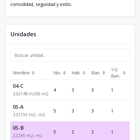
comodidad, seguridad y estilo.
Unidades
1/2
Nombre
Niv.
Hab.
Ban.
Est.
Ban.
04-C
4
3
3
1
2
3
3
2
148
m2
96
m2
05-A
5
3
3
1
2
3
3
2
155
m2
-
m2
05-B
5
2
2
1
2
2
2
2
90
m2
-
m2