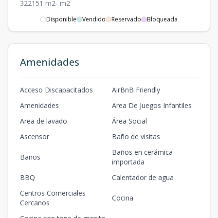
3
2
2
151
m2
-
m2
Disponible
Vendido
Reservado
Bloqueada
08-A
8
3
3
1
2
3
3
2
155
m2
-
m2
08-B
Amenidades
8
2
2
1
2
2
2
2
90
m2
-
m2
08-C
Acceso Discapacitados
AirBnB Friendly
8
3
2
1
2
3
2
2
151
m2
-
m2
Amenidades
Area De Juegos Infantiles
09-A
Area de lavado
Área Social
9
3
3
1
2
3
3
2
155
m2
-
m2
Ascensor
Baño de visitas
Baños en cerámica
09-B
Baños
9
2
2
1
2
importada
2
2
2
90
m2
-
m2
BBQ
Calentador de agua
09-C
Centros Comerciales
9
3
2
1
2
Cocina
3
2
2
151
m2
-
m2
Cercanos