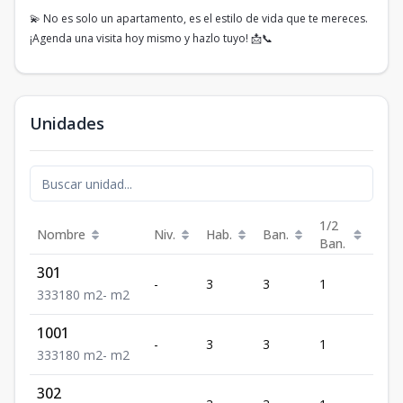
💫 No es solo un apartamento, es el estilo de vida que te mereces.
¡Agenda una visita hoy mismo y hazlo tuyo! 📩📞
Unidades
1/2
Nombre
Niv.
Hab.
Ban.
Est.
Ban.
301
-
3
3
1
3
3
3
3
180
m2
-
m2
1001
-
3
3
1
3
3
3
3
180
m2
-
m2
302