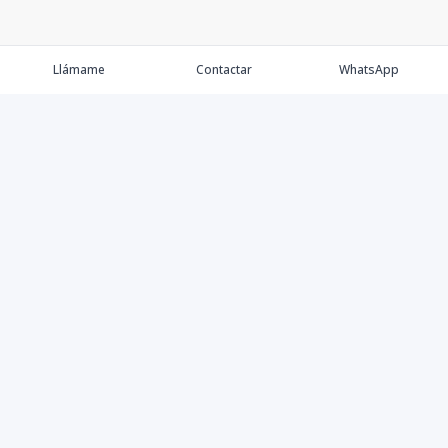
Llámame
Contactar
WhatsApp
Comprar
Alquilar
Agentes
Contacto
Instagram
©
2026
Keller Williams Dominicana
,
Todos los derechos