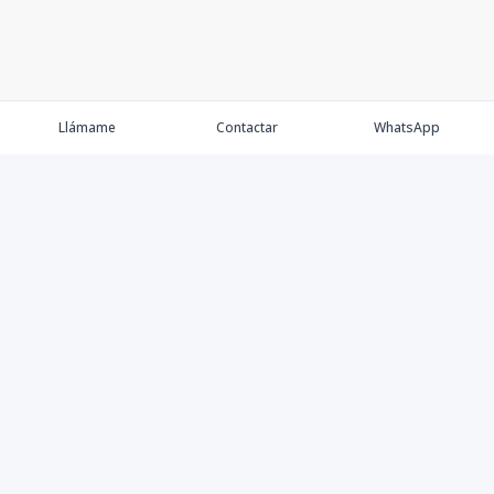
Llámame
Contactar
WhatsApp
Comprar
Alquilar
Agentes
Contacto