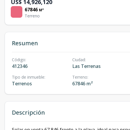
US$ 14,926,120
67846
M²
Terreno
Resumen
Código
:
Ciudad
:
412346
Las Terrenas
Tipo de inmueble
:
Terreno
:
Terrenos
67846 m²
Descripción
Solar en venta 67,846 frente a la playa, ideal para pro