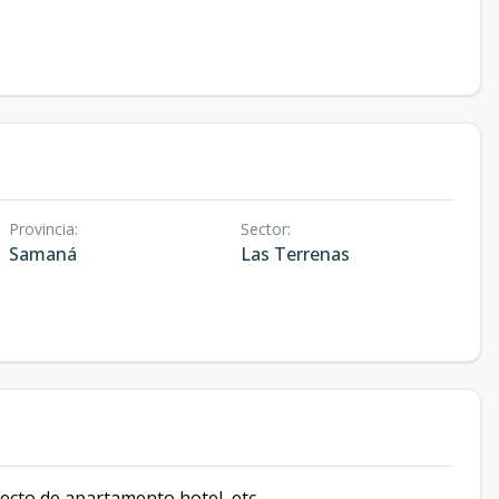
Provincia
:
Sector
:
Samaná
Las Terrenas
yecto de apartamento,hotel, etc.