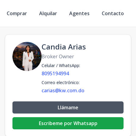
Comprar
Alquilar
Agentes
Contacto
Candia Arias
Broker Owner
Celular / WhatsApp
:
8095194994
Correo electrónico
:
carias@kw.com.do
Llámame
Escribeme por Whatsapp