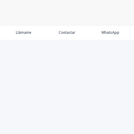
Llámame
Contactar
WhatsApp
Comprar
Alquilar
Agentes
Contacto