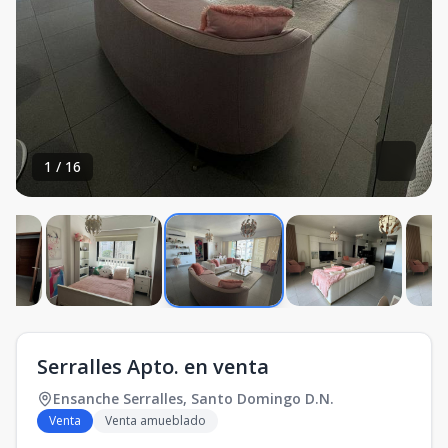
1
/
16
Serralles Apto. en venta
Ensanche Serralles
,
Santo Domingo D.N.
Venta
Venta amueblado