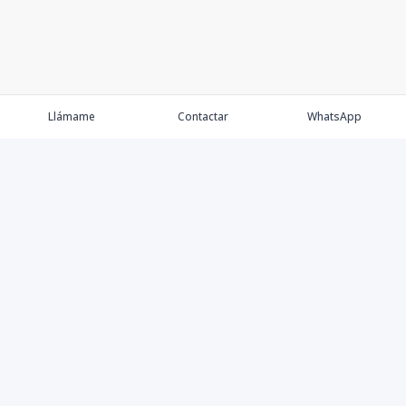
Llámame
Contactar
WhatsApp
Comprar
Alquilar
Agentes
Contacto