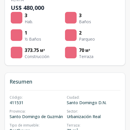
US$ 480,000
3
3
Hab.
Baños
1
2
½ Baños
Parqueo
373.75
70
M²
M²
Construcción
Terraza
Resumen
Código
:
Ciudad
:
411531
Santo Domingo D.N.
Provincia
:
Sector
:
Santo Domingo de Guzmán
Urbanización Real
Tipo de inmueble
:
Terraza
: