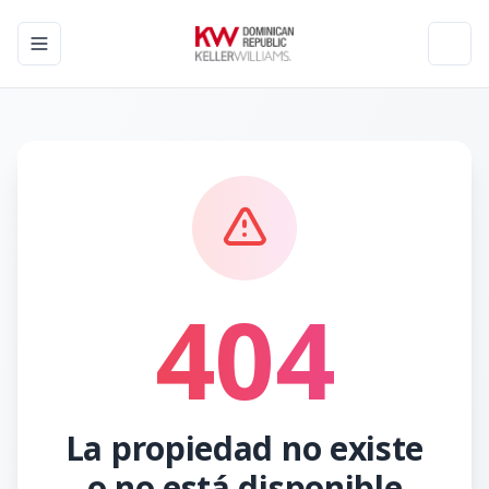
Toggle navigation menu
Toggl
404
La propiedad no existe
o no está disponible