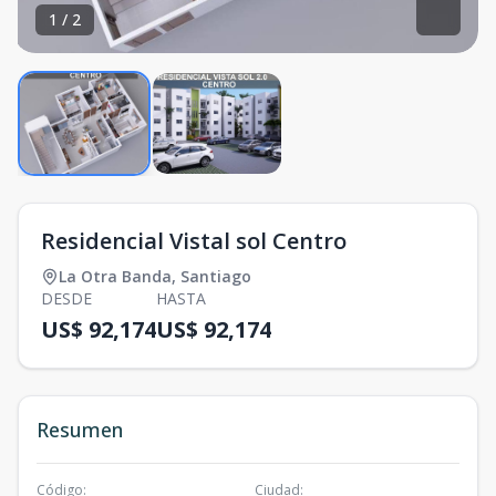
1
/
2
Residencial Vistal sol Centro
La Otra Banda
,
Santiago
DESDE
HASTA
US$ 92,174
US$ 92,174
Resumen
Código
:
Ciudad
: