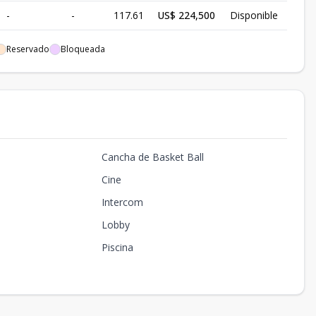
-
-
117.61
US$ 224,500
Disponible
-
-
117.61
US$ 188,000
Disponible
Reservado
Bloqueada
-
-
117.61
US$ 185,500
Disponible
-
-
117.61
US$ 183,000
Disponible
-
-
117.61
US$ 180,500
Disponible
Cancha de Basket Ball
-
-
117.61
US$ 177,500
Disponible
Cine
-
-
117.61
US$ 175,500
Disponible
Intercom
-
-
117.61
US$ 173,500
Disponible
Lobby
-
-
117.61
US$ 172,000
Disponible
Piscina
-
-
117.61
US$ 181,000
Disponible
-
-
117.61
US$ 224,500
Disponible