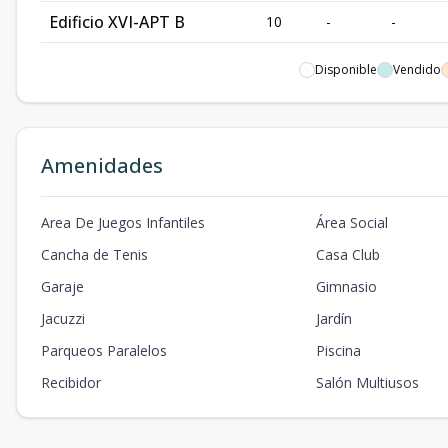
Edificio XVI-APT B
10
-
-
Edificio XVI-APT B
9
-
-
Disponible
Vendido
Edificio XVI-APT B
8
-
-
Edificio XVI-APT B
7
-
-
Amenidades
Edificio XVI-APT B
6
-
-
Area De Juegos Infantiles
Área Social
Edificio XVI-APT B
5
-
-
Cancha de Tenis
Casa Club
Edificio XVI-APT B
4
-
-
Garaje
Gimnasio
Edificio XVI-APT B
3
-
-
Jacuzzi
Jardín
Edificio XVI-APT B
2
-
-
Parqueos Paralelos
Piscina
Recibidor
Salón Multiusos
Edificio XVI-APT B
1
-
-
Edificio XVI-APT C
10
-
-