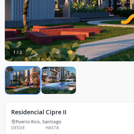
1
/
2
Residencial Cipre II
Puerto Rico
,
Santiago
DESDE
HASTA