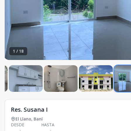
1
/
18
Res. Susana I
El Llano
,
Baní
DESDE
HASTA