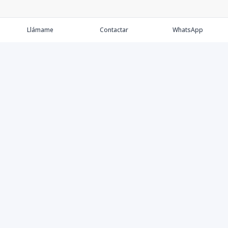
Llámame
Contactar
WhatsApp
Comprar
Alquilar
Agentes
Contacto
Instagram
©
2026
Keller Williams Dominicana
,
Todos los derechos