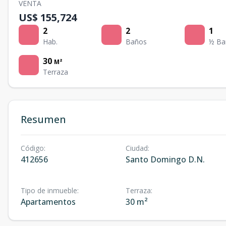
VENTA
US$ 155,724
2
2
1
Hab.
Baños
½ Ba
30
M²
Terraza
Resumen
Código
:
Ciudad
:
412656
Santo Domingo D.N.
Tipo de inmueble
:
Terraza
:
Apartamentos
30 m²