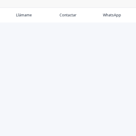
Llámame
Contactar
WhatsApp
Comprar
Alquilar
Agentes
Contacto
Instagram
©
2026
Keller Williams Dominicana
,
Todos los derechos