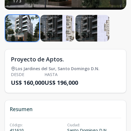
1
/
3
Proyecto de Aptos.
Los Jardines del Sur
,
Santo Domingo D.N.
DESDE
HASTA
US$ 160,000
US$ 196,000
Resumen
Código
:
Ciudad
:
411610
Santo Domingo D.N.