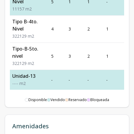
Nivel
5
1
1
-
1
1
1
1
57
m2
Tipo B-4to.
Nivel
4
3
2
1
2
3
2
2
129
m2
Tipo-B-5to.
nivel
5
3
2
1
2
3
2
2
129
m2
Unidad-13
-
-
-
-
-
-
-
-
-
m2
Disponible
Vendido
Reservado
Bloqueada
Amenidades