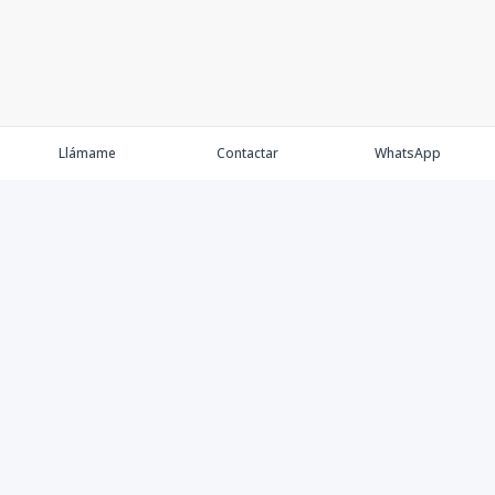
Llámame
Contactar
WhatsApp
Comprar
Alquilar
Agentes
Contacto