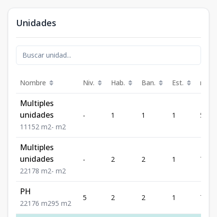
Unidades
Nombre
Niv.
Hab.
Ban.
Est.
m²
Multiples
unidades
-
1
1
1
52
1
1
1
52
m2
-
m2
Multiples
unidades
-
2
2
1
78
2
2
1
78
m2
-
m2
PH
5
2
2
1
76
2
2
1
76
m2
95
m2