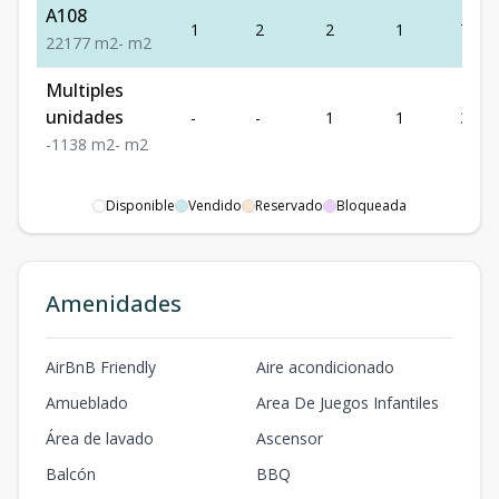
A108
1
2
2
1
77
2
2
1
77
m2
-
m2
Multiples
unidades
-
-
1
1
38
-
1
1
38
m2
-
m2
Disponible
Vendido
Reservado
Bloqueada
Amenidades
AirBnB Friendly
Aire acondicionado
Amueblado
Area De Juegos Infantiles
Área de lavado
Ascensor
Balcón
BBQ