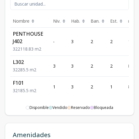
Nombre
Niv.
Hab.
Ban.
Est.
m²
PENTHOUSE
J402
-
3
2
2
118.
3
2
2
118.83
m2
L302
3
3
2
2
85.5
3
2
2
85.5
m2
F101
1
3
2
1
85.5
3
2
1
85.5
m2
Disponible
Vendido
Reservado
Bloqueada
Amenidades