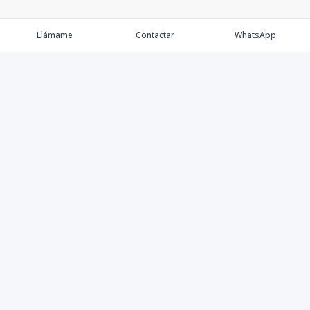
Llámame
Contactar
WhatsApp
Comprar
Alquilar
Agentes
Contacto
Instagram
©
2026
Keller Williams Dominicana
,
Todos los derechos