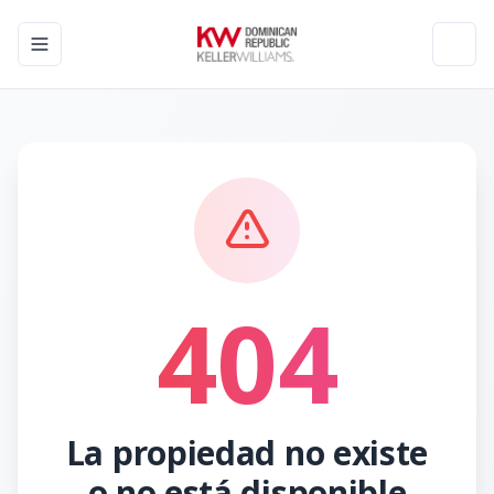
Toggle navigation menu
Toggl
404
La propiedad no existe
o no está disponible