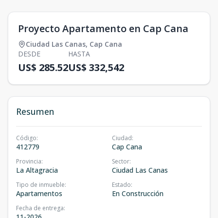
Proyecto Apartamento en Cap Cana
Ciudad Las Canas
,
Cap Cana
DESDE
HASTA
US$ 285.52
US$ 332,542
Resumen
Código
:
Ciudad
:
412779
Cap Cana
Provincia
:
Sector
:
La Altagracia
Ciudad Las Canas
Tipo de inmueble
:
Estado
:
Apartamentos
En Construcción
Fecha de entrega
:
11-2026