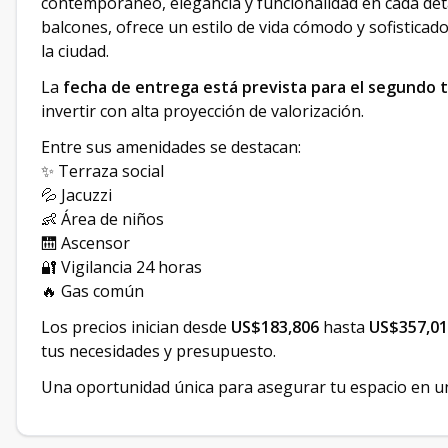
contemporáneo, elegancia y funcionalidad en cada det
balcones, ofrece un estilo de vida cómodo y sofisticad
la ciudad.
La
fecha de entrega está prevista para el segundo 
invertir con alta proyección de valorización.
Entre sus amenidades se destacan:
✨ Terraza social
💦 Jacuzzi
👶 Área de niños
🛗 Ascensor
🔐 Vigilancia 24 horas
🔥 Gas común
Los precios inician desde
US$183,806
hasta
US$357,0
tus necesidades y presupuesto.
Una oportunidad única para asegurar tu espacio en una