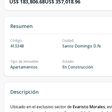
US$ 183,806.68
US$ 357,018.96
Resumen
Código
:
Ciudad
:
413348
Santo Domingo D.N.
Tipo de inmueble
:
Estado
:
Apartamentos
En Construcción
Descripción
Ubicado en el exclusivo sector de
Evaristo Morales
, e