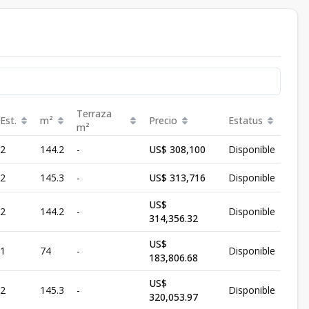
Terraza
Est.
m²
Precio
Estatus
m²
2
144.2
-
US$ 308,100
Disponible
2
145.3
-
US$ 313,716
Disponible
US$
2
144.2
-
Disponible
314,356.32
US$
1
74
-
Disponible
183,806.68
US$
2
145.3
-
Disponible
320,053.97