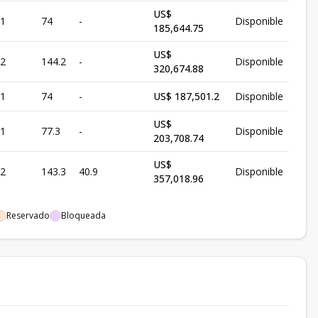
US$
1
74
-
Disponible
185,644.75
US$
2
144.2
-
Disponible
320,674.88
1
74
-
US$ 187,501.2
Disponible
US$
1
77.3
-
Disponible
203,708.74
US$
2
143.3
40.9
Disponible
357,018.96
Reservado
Bloqueada