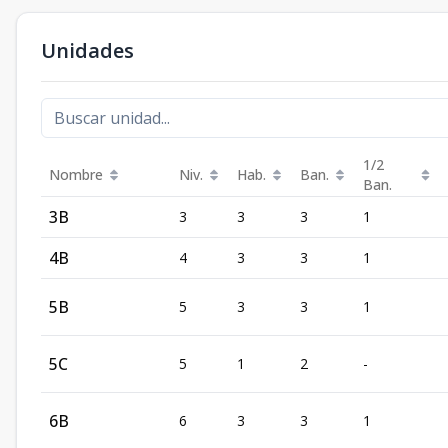
Unidades
1/2
Nombre
Niv.
Hab.
Ban.
Ban.
3B
3
3
3
1
4B
4
3
3
1
5B
5
3
3
1
5C
5
1
2
-
6B
6
3
3
1