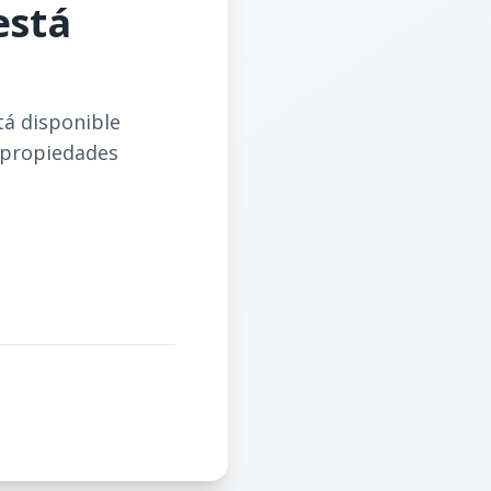
está
tá disponible
 propiedades