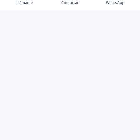
Llámame
Contactar
WhatsApp
Comprar
Alquilar
Agentes
Contacto
Instagram
©
2026
Keller Williams Dominicana
,
Todos los derechos
reservados
Powered by
AlterEstate