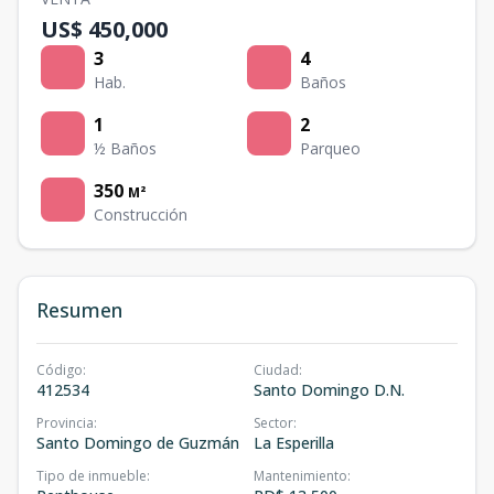
US$ 450,000
3
4
Hab.
Baños
1
2
½ Baños
Parqueo
350
M²
Construcción
Resumen
Código
:
Ciudad
:
412534
Santo Domingo D.N.
Provincia
:
Sector
:
Santo Domingo de Guzmán
La Esperilla
Tipo de inmueble
:
Mantenimiento
: