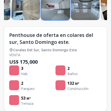
Penthouse de oferta en colares del
sur, Santo Domingo este.
Corales Del Sur
,
Santo Domingo Este
VENTA
US$ 175,000
3
2
Hab.
Baños
2
132
M²
Parqueo
Construcción
53
M²
Terraza