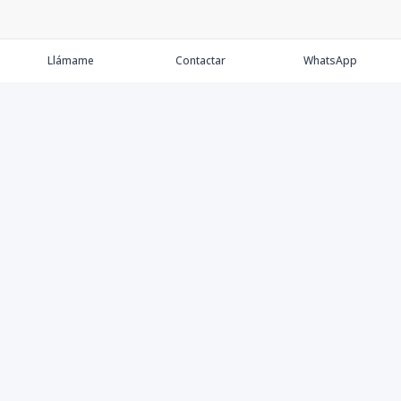
Llámame
Contactar
WhatsApp
Comprar
Alquilar
Agentes
Contacto
Instagram
©
2026
Keller Williams Dominicana
,
Todos los derechos