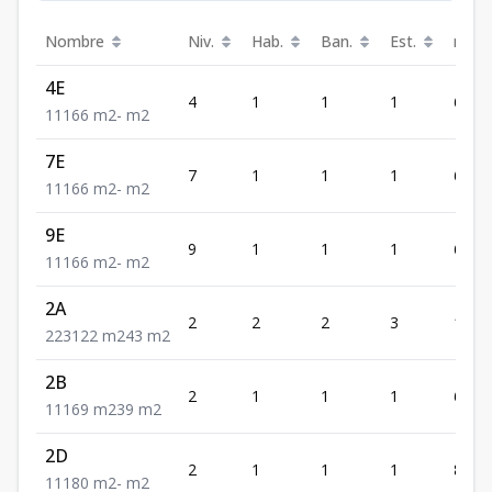
Nombre
Niv.
Hab.
Ban.
Est.
m²
4E
4
1
1
1
66
1
1
1
66
m2
-
m2
7E
7
1
1
1
66
1
1
1
66
m2
-
m2
9E
9
1
1
1
66
1
1
1
66
m2
-
m2
2A
2
2
2
3
122
2
2
3
122
m2
43
m2
2B
2
1
1
1
69
1
1
1
69
m2
39
m2
2D
2
1
1
1
80
1
1
1
80
m2
-
m2