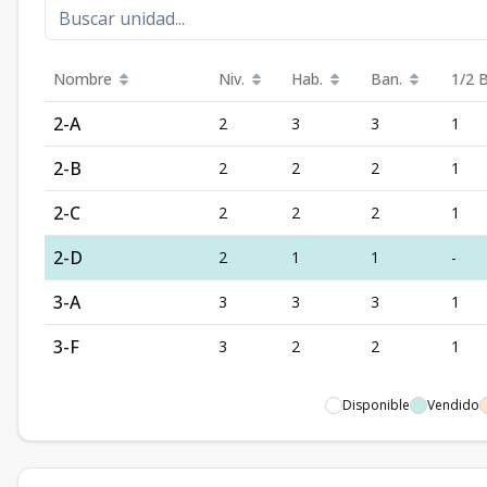
Nombre
Niv.
Hab.
Ban.
1/2 
2-A
2
3
3
1
2-B
2
2
2
1
2-C
2
2
2
1
2-D
2
1
1
-
3-A
3
3
3
1
3-F
3
2
2
1
Disponible
Vendido