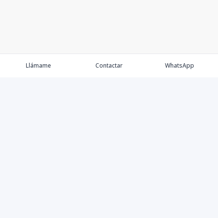
Llámame
Contactar
WhatsApp
Comprar
Alquilar
Agentes
Contacto