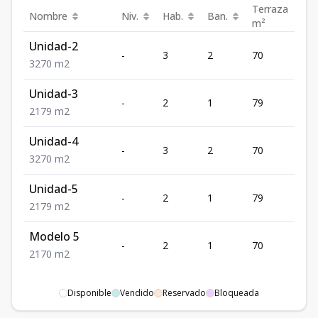
Terraza
Nombre
Niv.
Hab.
Ban.
P
m²
Unidad-2
-
3
2
70
7
3
2
70
m2
Unidad-3
-
2
1
79
8
2
1
79
m2
Unidad-4
-
3
2
70
9
3
2
70
m2
Unidad-5
-
2
1
79
1
2
1
79
m2
Modelo 5
-
2
1
70
7
2
1
70
m2
Disponible
Vendido
Reservado
Bloqueada