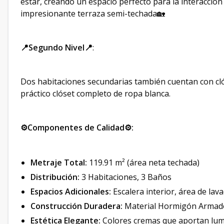
estar, creando un espacio perfecto para la interacción 
impresionante terraza semi-techada🏡
📍Segundo Nivel📍
:
Dos habitaciones secundarias también cuentan con cl
práctico clóset completo de ropa blanca.
⚙️Componentes de Calidad⚙️:
Metraje Total:
119.91 m² (área neta techada)
Distribución:
3 Habitaciones, 3 Baños
Espacios Adicionales:
Escalera interior, área de lav
Construcción Duradera:
Material Hormigón Armad
Estética Elegante:
Colores cremas que aportan lum