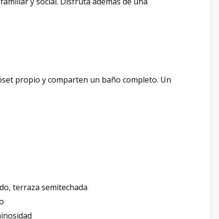
familiar y social. Disfruta además de una
óset propio y comparten un baño completo. Un
ado, terraza semitechada
o
inosidad