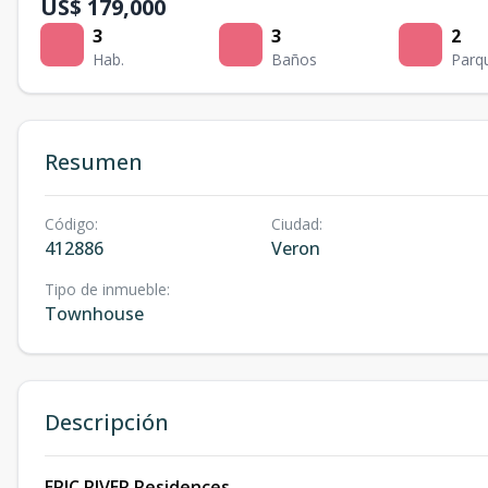
US$ 179,000
3
3
2
Hab.
Baños
Parq
Resumen
Código
:
Ciudad
:
412886
Veron
Tipo de inmueble
:
Townhouse
Descripción
EPIC RIVER Residences