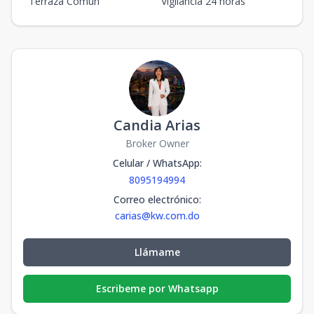
Terraza Común
Vigilancia 24 horas
Candia Arias
Broker Owner
Celular / WhatsApp
:
8095194994
Correo electrónico
:
carias@kw.com.do
Llámame
Escribeme por Whatsapp