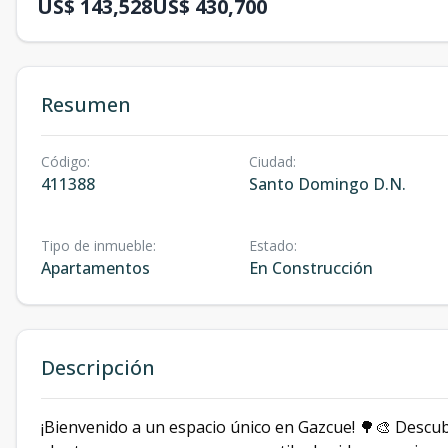
US$ 143,528
US$ 430,700
Resumen
Código
:
Ciudad
:
411388
Santo Domingo D.N.
Tipo de inmueble
:
Estado
:
Apartamentos
En Construcción
Descripción
¡Bienvenido a un espacio único en Gazcue! 🌳🎨 Descu