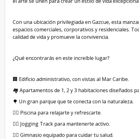
el arte se unen para crear un estilo de vida excepcion
Con una ubicación privilegiada en Gazcue, esta manz
espacios comerciales, corporativos y residenciales. 
calidad de vida y promueve la convivencia.
¿Qué encontrarás en este increíble lugar?
🏢 Edificio administrativo, con vistas al Mar Caribe.
🏘️ Apartamentos de 1, 2 y 3 habitaciones diseñados pa
🌳 Un gran parque que te conecta con la naturaleza.
🏊‍♂️ Piscina para relajarte y refrescarte.
🚶‍♂️ Jogging Track para mantenerte activo.
🏋️‍♂️ Gimnasio equipado para cuidar tu salud.