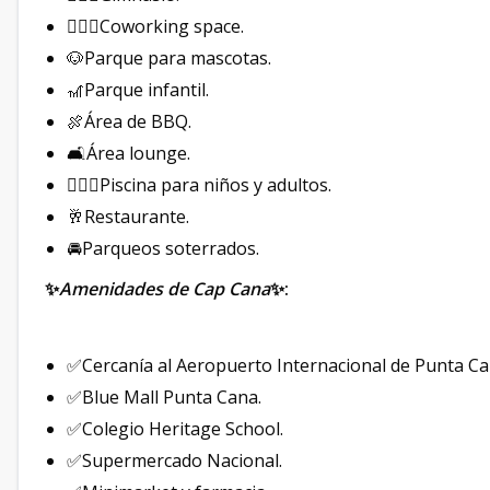
🤸🏻‍♂️Coworking space.
🐶Parque para mascotas.
🎢Parque infantil.
🍖Área de BBQ.
🛋Área lounge.
🏊🏻‍♂️Piscina para niños y adultos.
🥂Restaurante.
🚘Parqueos soterrados.
✨
Amenidades de Cap Cana
✨:
✅Cercanía al Aeropuerto Internacional de Punta Ca
✅Blue Mall Punta Cana.
✅Colegio Heritage School.
✅Supermercado Nacional.