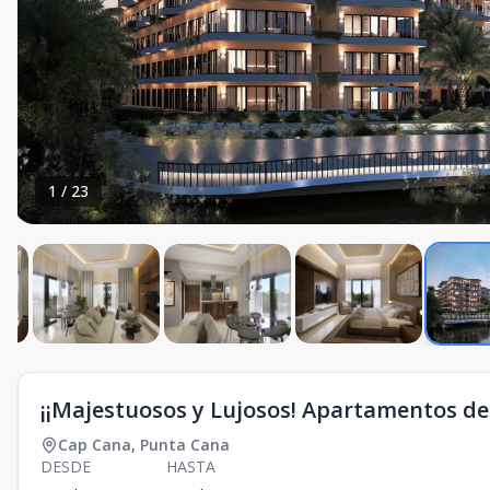
1
/
23
¡¡Majestuosos y Lujosos! Apartamentos de
Cap Cana
,
Punta Cana
DESDE
HASTA