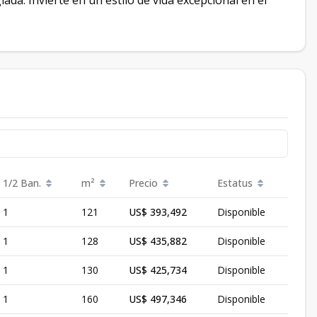
ada. Invierte en un estilo de vida excepcional en el
1/2 Ban.
m²
Precio
Estatus
1
121
US$ 393,492
Disponible
1
128
US$ 435,882
Disponible
1
130
US$ 425,734
Disponible
1
160
US$ 497,346
Disponible