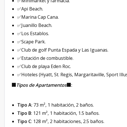
✅Minimarket y farmacia.
✅Api Beach.
✅Marina Cap Cana.
✅Juanillo Beach.
✅Los Establos.
✅Scape Park.
✅Club de golf Punta Espada y Las Iguanas.
✅Estación de combustible.
✅Club de playa Eden Roc.
✅Hoteles (Hyatt, St. Regis, Margaritaville, Sport Ill
🏢
Tipos de Apartamentos
🏢:
Tipo A
: 73 m², 1 habitación, 2 baños.
Tipo B
: 121 m², 1 habitación, 1.5 baños.
Tipo C
: 128 m², 2 habitaciones, 2.5 baños.